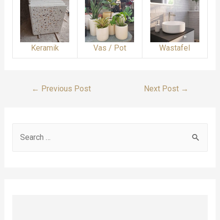
Keramik
Vas / Pot
Wastafel
Post
←
Previous Post
Next Post
→
Navigation
S
e
a
r
c
h