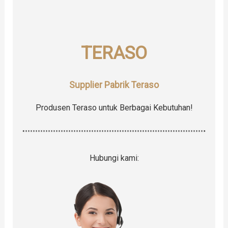
f
o
r
TERASO
:
Supplier Pabrik Teraso
Produsen Teraso untuk Berbagai Kebutuhan!
Hubungi kami: