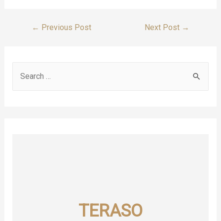
Post
←
Previous Post
Next Post
→
Navigation
S
e
a
r
c
h
f
o
r
TERASO
: