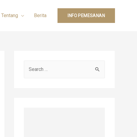
Tentang
Berita
INFO PEMESANAN
S
e
a
r
c
h
f
o