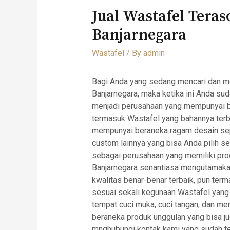
Jual Wastafel Tera
Banjarnegara
Wastafel
/ By
admin
Bagi Anda yang sedang mencari dan me
Banjarnegara, maka ketika ini Anda suda
menjadi perusahaan yang mempunyai b
termasuk Wastafel yang bahannya terbu
mempunyai beraneka ragam desain seper
custom lainnya yang bisa Anda pilih s
sebagai perusahaan yang memiliki prod
Banjarnegara senantiasa mengutamaka
kwalitas benar-benar terbaik, pun ter
sesuai sekali kegunaan Wastafel yang
tempat cuci muka, cuci tangan, dan me
beraneka produk unggulan yang bisa j
mnghubungi kontak kami yang sudah te