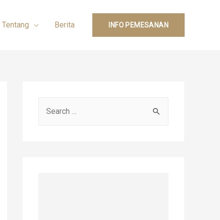
Tentang
Berita
INFO PEMESANAN
S
e
a
r
c
h
f
o