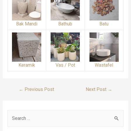
Bak Mandi
Bathub
Batu
Keramik
Vas / Pot
Wastafel
Post
←
Previous Post
Next Post
→
Navigation
S
e