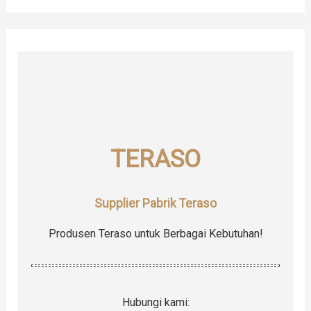
a
r
c
h
f
o
r
TERASO
:
Supplier Pabrik Teraso
Produsen Teraso untuk Berbagai Kebutuhan!
Hubungi kami: