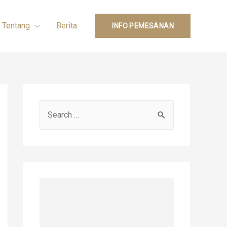
Tentang
Berita
INFO PEMESANAN
S
e
a
r
c
h
f
o