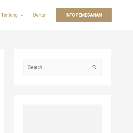
Tentang
Berita
INFO PEMESANAN
S
e
a
r
c
h
f
o