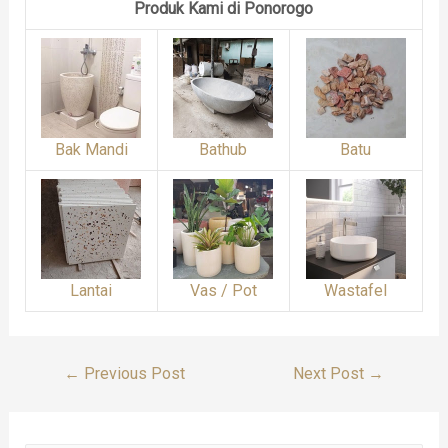
Produk Kami di Ponorogo
Bak Mandi
Bathub
Batu
Lantai
Vas / Pot
Wastafel
Post
←
Previous Post
Next Post
→
Navigation