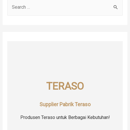
S
e
a
r
c
h
f
o
r
TERASO
:
Supplier Pabrik Teraso
Produsen Teraso untuk Berbagai Kebutuhan!