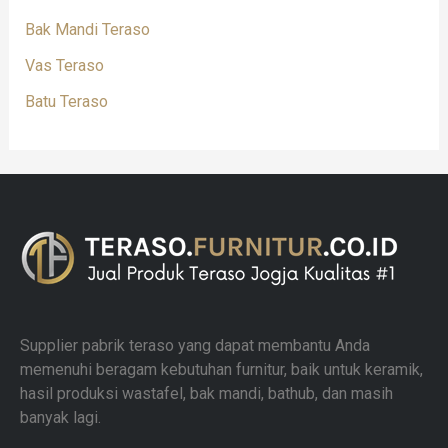
Bak Mandi Teraso
Vas Teraso
Batu Teraso
Supplier pabrik teraso yang dapat membantu Anda
memenuhi beragam kebutuhan furnitur, baik untuk keramik,
hasil produksi wastafel, bak mandi, bathub, dan masih
banyak lagi.