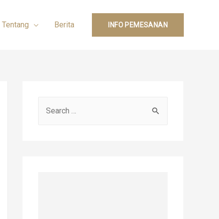
Tentang
Berita
INFO PEMESANAN
S
e
a
r
c
h
f
o