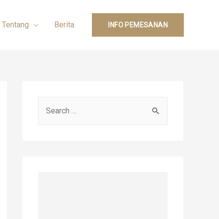
Tentang
Berita
INFO PEMESANAN
S
e
a
r
c
h
f
o