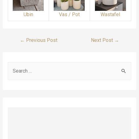
Ubin
Vas / Pot
Wastafel
Post
←
Previous Post
Next Post
→
Navigation
S
e
a
r
c
h
f
o