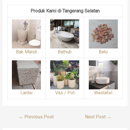
Produk Kami di Tangerang Selatan
Bak Mandi
Bathub
Batu
Lantai
Vas / Pot
Wastafel
Post
←
Previous Post
Next Post
→
Navigation