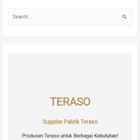
S
e
a
r
c
h
f
o
r
TERASO
:
Supplier Pabrik Teraso
Produsen Teraso untuk Berbagai Kebutuhan!