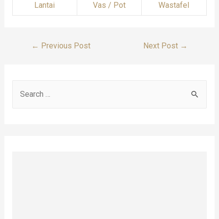
Lantai
Vas / Pot
Wastafel
Post
←
Previous Post
Next Post
→
Navigation
S
e
a
r
c
h
f
o
r