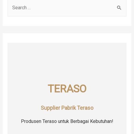
S
e
a
r
c
h
f
o
r
TERASO
:
Supplier Pabrik Teraso
Produsen Teraso untuk Berbagai Kebutuhan!