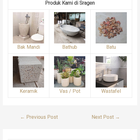
Produk Kami di Sragen
Bak Mandi
Bathub
Batu
Keramik
Vas / Pot
Wastafel
Post
←
Previous Post
Next Post
→
Navigation