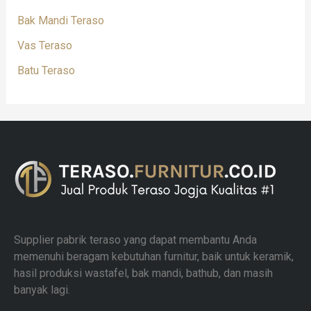
Bak Mandi Teraso
Vas Teraso
Batu Teraso
Supplier pabrik teraso yang dapat membantu Anda
memenuhi beragam kebutuhan furnitur, baik untuk keramik,
hasil produksi wastafel, bak mandi, bathub, dan masih
banyak lagi.