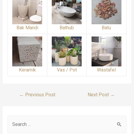
Bak Mandi
Bathub
Batu
Keramik
Vas / Pot
Wastafel
Post
←
Previous Post
Next Post
→
Navigation
S
e