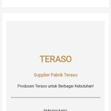
a
r
c
h
f
o
r
TERASO
:
Supplier Pabrik Teraso
Produsen Teraso untuk Berbagai Kebutuhan!
Hubungi kami: