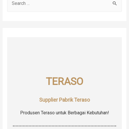
e
a
r
c
h
f
o
r
TERASO
:
Supplier Pabrik Teraso
Produsen Teraso untuk Berbagai Kebutuhan!