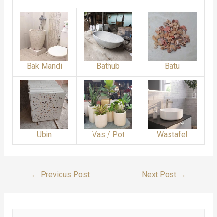
Bak Mandi
Bathub
Batu
Ubin
Vas / Pot
Wastafel
Post
←
Previous Post
Next Post
→
Navigation
S