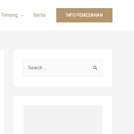
Tentang
Berita
INFO PEMESANAN
S
e
a
r
c
h
f
o