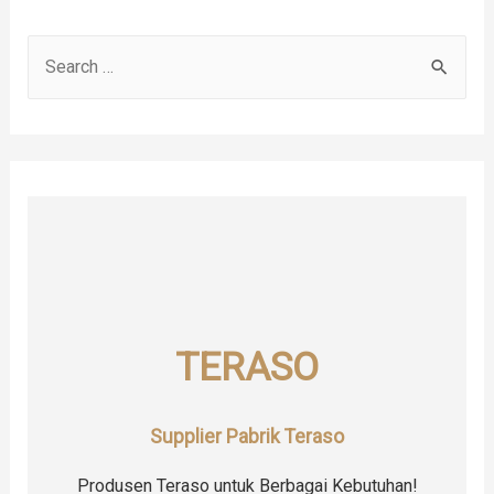
S
e
a
r
c
h
f
o
r
TERASO
:
Supplier Pabrik Teraso
Produsen Teraso untuk Berbagai Kebutuhan!