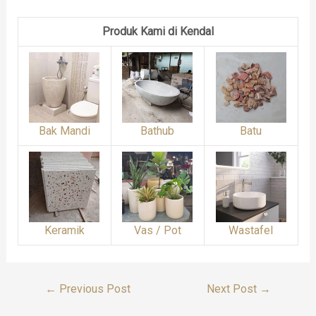
Produk Kami di Kendal
Bak Mandi
Bathub
Batu
Keramik
Vas / Pot
Wastafel
Post
←
Previous Post
Next Post
→
Navigation