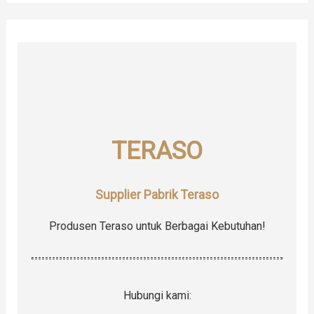
r
c
h
f
o
r
TERASO
:
Supplier Pabrik Teraso
Produsen Teraso untuk Berbagai Kebutuhan!
Hubungi kami: