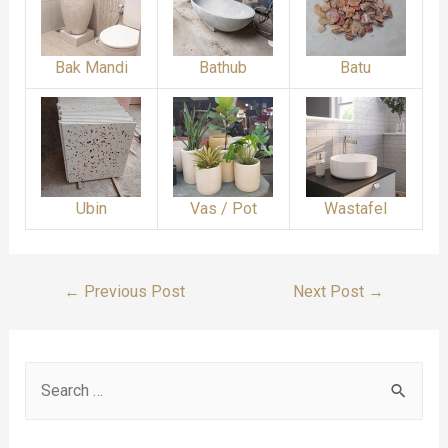
Bak Mandi
Bathub
Batu
Ubin
Vas / Pot
Wastafel
Post
←
Previous Post
Next Post
→
Navigation
S
e
a