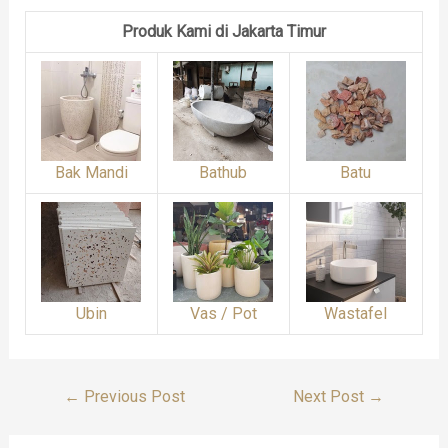
Produk Kami di Jakarta Timur
Bak Mandi
Bathub
Batu
Ubin
Vas / Pot
Wastafel
Post
←
Previous Post
Next Post
→
Navigation