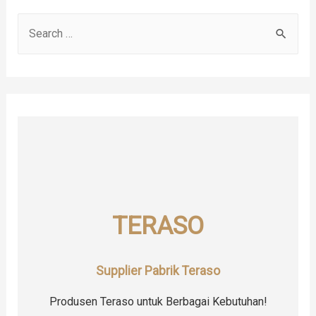
S
e
a
r
c
h
f
o
r
TERASO
:
Supplier Pabrik Teraso
Produsen Teraso untuk Berbagai Kebutuhan!