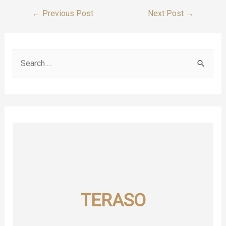
Post
←
Previous Post
Next Post
→
Navigation
S
e
a
r
c
h
f
o
r
TERASO
: