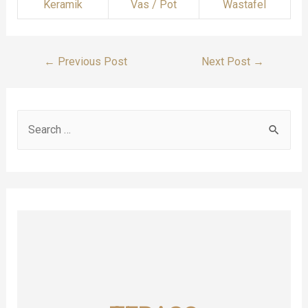
Keramik
Vas / Pot
Wastafel
Post
←
Previous Post
Next Post
→
Navigation
S
e
a
r
c
h
f
o
r