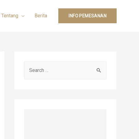
Tentang
Berita
INFO PEMESANAN
S
e
a
r
c
h
f
o