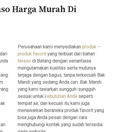
aso Harga Murah Di
Perusahaan kami menyediakan
produk –
dari
produk favorit
yang terbuat dari bahan
Anda
teraso
di Batang dengan senantiasa
mengutamakan kualitas serta mutunya
yang
terjaga dengan bagus, tanpa terkecuali Bak
am
Mandi yang sedang Anda cari. Bak Mandi
yang
yang kami tawarkan sungguh-sungguh
sesuai untuk
kebutuhan Anda
seperti
Bak
tempat air, dan kecuali itu kami juga
menawarkan beraneka produk favorit yang
bisa juga Anda pesan dengan cara
kan
menghubungi kontak yang sudah tersedia
an
pada website.