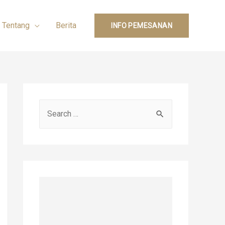
Tentang
Berita
INFO PEMESANAN
S
e
a
r
c
h
f
o