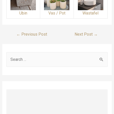
Ubin
Vas / Pot
Wastafel
Post
←
Previous Post
Next Post
→
Navigation
S
e
a
r
c
h
f
o