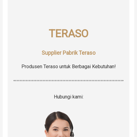
f
o
r
TERASO
:
Supplier Pabrik Teraso
Produsen Teraso untuk Berbagai Kebutuhan!
Hubungi kami: