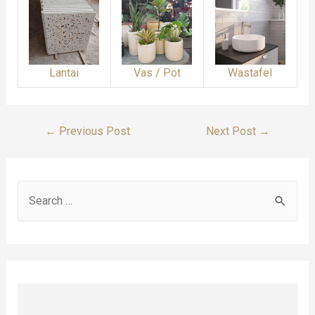
Lantai
Vas / Pot
Wastafel
Post
←
Previous Post
Next Post
→
Navigation
S
e
a
r
c
h